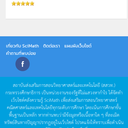
เกี่ยวกับ SciMath
ติดต่อเรา
แผนผังเว็บไซต์
คำถามที่พบบ่อย
สถาบันส่งเสริมการสอนวิทยาศาสตร์และเทคโนโลยี
(
สสวท
.)
กระทรวงศึกษาธิการ
เป็นหน่วยงานของรัฐที่ไม่แสวงหากำไร
ได้จัดทำ
เว็บไซต์คลังความรู้
SciMath
เพื่อส่งเสริมการสอนวิทยาศาสตร์
คณิตศาสตร์และเทคโนโลยีทุกระดับการศึกษา
โดยเน้นการศึกษาขั้น
พื้นฐานเป็นหลัก
หากท่านพบว่ามีข้อมูลหรือเนื้อหาใด
ๆ
ที่ละเมิด
ทรัพย์สินทางปัญญาปรากฏอยู่ในเว็บไซต์
โปรดแจ้งให้ทราบเพื่อดำเนิน