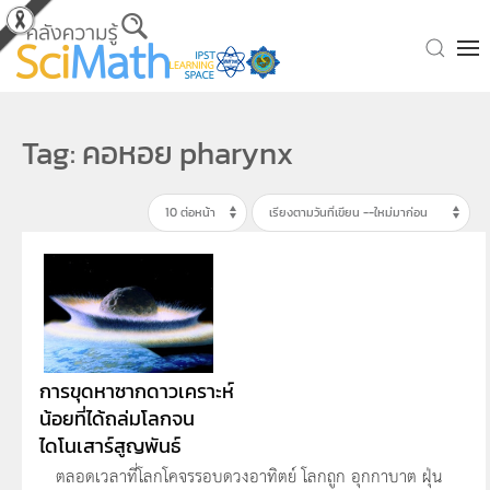
Skip to main content
Tag: คอหอย pharynx
การขุดหาซากดาวเคราะห์
น้อยที่ได้ถล่มโลกจน
ไดโนเสาร์สูญพันธ์
ตลอดเวลาที่โลกโคจรรอบดวงอาทิตย์ โลกถูก อุกกาบาต ฝุ่น