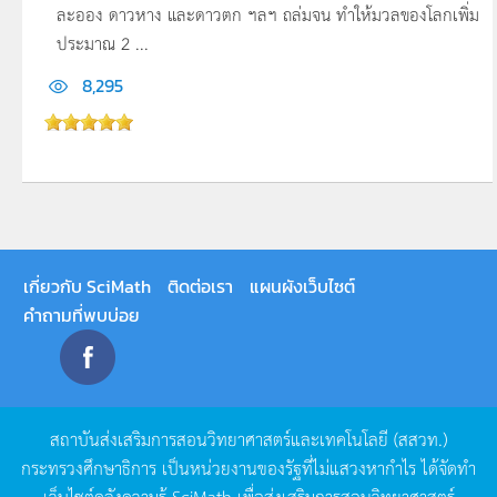
ละออง ดาวหาง และดาวตก ฯลฯ ถล่มจน ทำให้มวลของโลกเพิ่ม
ประมาณ 2 ...
8,295
เกี่ยวกับ SciMath
ติดต่อเรา
แผนผังเว็บไซต์
คำถามที่พบบ่อย
สถาบันส่งเสริมการสอนวิทยาศาสตร์และเทคโนโลยี
(
สสวท
.)
กระทรวงศึกษาธิการ
เป็นหน่วยงานของรัฐที่ไม่แสวงหากำไร
ได้จัดทำ
เว็บไซต์คลังความรู้
SciMath
เพื่อส่งเสริมการสอนวิทยาศาสตร์