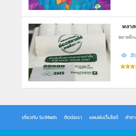
พลาสต
พลาสติกเป
21
เกี่ยวกับ SciMath
ติดต่อเรา
แผนผังเว็บไซต์
คำถา