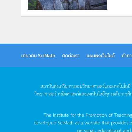
เกี่ยวกับ SciMath
ติดต่อเรา
แผนผังเว็บไซต์
คำถา
สถาบันส่งเสริมการสอนวิทยาศาสตร์และเทคโนโลยี
วิทยาศาสตร์
คณิตศาสตร์และเทคโนโลยีทุกระดับการศึ
The Institute for the Promotion of Teachin
developed SciMath as a website that provides ed
personal, educational and