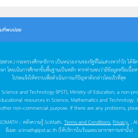
มที่พบบ่อย
(
สสวท
.)
กระทรวงศึกษาธิการ
เป็นหน่วยงานของรัฐที่ไม่แสวงหากำไร
ได้จั
กษา
โดยเน้นการศึกษาขั้นพื้นฐานเป็นหลัก
หากท่านพบว่ามีข้อมูลหรือเนื้อห
โปรดแจ้งให้ทราบเพื่อดำเนินการแก้ปัญหาดังกล่าวโดยเร็วที่สุด
g Science and Technology (IPST), Ministry of Education, a non-pro
ucational resources in Science, Mathematics and Technology. IPST 
 other non-commercial purpose. If there are any problems, plea
CIMATH :: คลังความรู้ SciMath.
Terms and Conditions.
Privacy.
, Al
อีเมล:
scimath@ipst.ac.th
(ให้บริการในวันและเวลาราชการเท่านั้น)