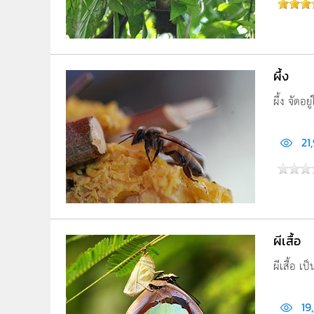
ผึ้ง
ผึ้ง จัดอ
21
ผีเสื้อ
ผีเสื้อ เ
19