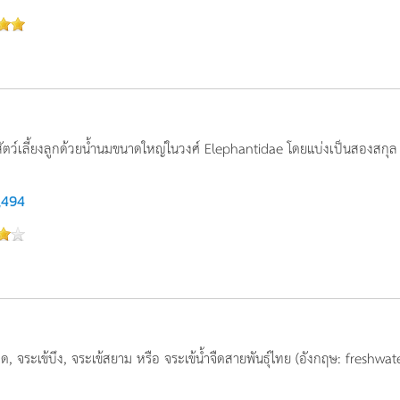
นสัตว์เลี้ยงลูกด้วยน้ำนมขนาดใหญ่ในวงศ์ Elephantidae โดยแบ่งเป็นสองสกุ
,494
จืด, จระเข้บึง, จระเข้สยาม หรือ จระเข้น้ำจืดสายพันธุ์ไทย (อังกฤษ: freshwa