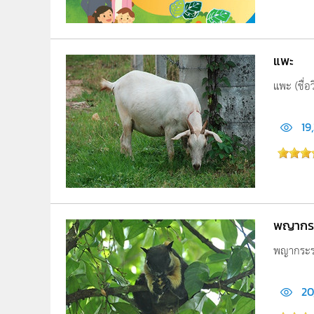
แพะ
แพะ (ชื่อ
19
พญากร
พญากระรอก
20