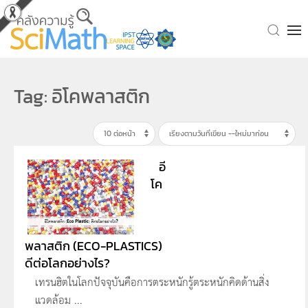
Skip to main content
Tag: อิโคพลาสติก
อี
โค
พลาสติก (ECO-PLASTICS)
ดีต่อโลกอย่างไร?
เทรนฮิตในโลกปัจจุบันคือการตระหนักรู้ตระหนักคิดด้านสิ่ง
แวดล้อม ...