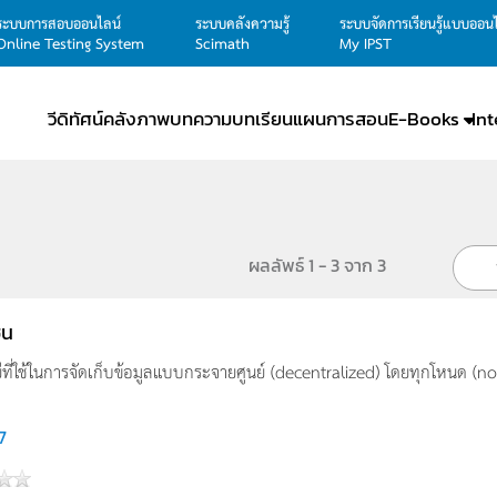
ระบบการสอบออนไลน์
ระบบคลังความรู้
ระบบจัดการเรียนรู้แบบออน
Online Testing System
Scimath
My IPST
วีดิทัศน์
คลังภาพ
บทความ
บทเรียน
แผนการสอน
E-Books
In
ผลลัพธ์ 1 - 3 จาก 3
ชน
ที่ใช้ในการจัดเก็บข้อมูลแบบกระจายศูนย์ (decentralized) โดยทุกโหนด (no
7