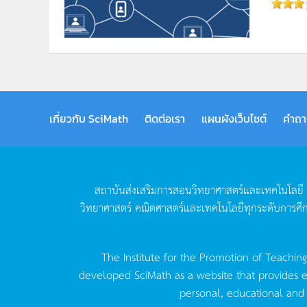
เกี่ยวกับ SciMath
ติดต่อเรา
แผนผังเว็บไซต์
คำถา
สถาบันส่งเสริมการสอนวิทยาศาสตร์และเทคโนโลยี
วิทยาศาสตร์
คณิตศาสตร์และเทคโนโลยีทุกระดับการศึ
The Institute for the Promotion of Teachin
developed SciMath as a website that provides ed
personal, educational and