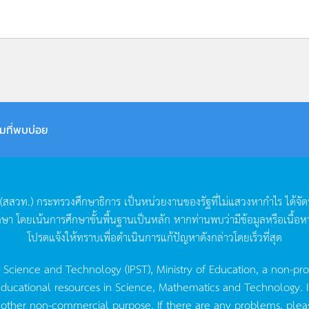
มที่พบบ่อย
(
สสวท
.)
กระทรวงศึกษาธิการ
เป็นหน่วยงานของรัฐที่ไม่แสวงหากำไร
ได้จั
กษา
โดยเน้นการศึกษาขั้นพื้นฐานเป็นหลัก
หากท่านพบว่ามีข้อมูลหรือเนื้อห
โปรดแจ้งให้ทราบเพื่อดำเนินการแก้ปัญหาดังกล่าวโดยเร็วที่สุด
g Science and Technology (IPST), Ministry of Education, a non-pro
ucational resources in Science, Mathematics and Technology. IPST 
 other non-commercial purpose. If there are any problems, plea