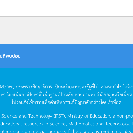
มที่พบบ่อย
(
สสวท
.)
กระทรวงศึกษาธิการ
เป็นหน่วยงานของรัฐที่ไม่แสวงหากำไร
ได้จั
กษา
โดยเน้นการศึกษาขั้นพื้นฐานเป็นหลัก
หากท่านพบว่ามีข้อมูลหรือเนื้อห
โปรดแจ้งให้ทราบเพื่อดำเนินการแก้ปัญหาดังกล่าวโดยเร็วที่สุด
g Science and Technology (IPST), Ministry of Education, a non-pro
ucational resources in Science, Mathematics and Technology. IPST 
 other non-commercial purpose. If there are any problems, plea