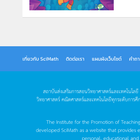
เกี่ยวกับ SciMath
ติดต่อเรา
แผนผังเว็บไซต์
คำถา
สถาบันส่งเสริมการสอนวิทยาศาสตร์และเทคโนโลยี
วิทยาศาสตร์
คณิตศาสตร์และเทคโนโลยีทุกระดับการศึ
The Institute for the Promotion of Teachin
developed SciMath as a website that provides ed
personal, educational and