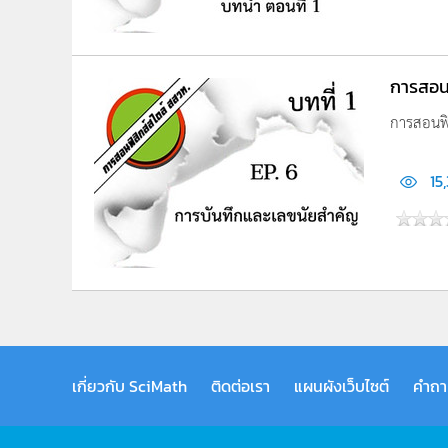
การสอนฟ
การสอนฟิส
15
เกี่ยวกับ SciMath
ติดต่อเรา
แผนผังเว็บไซต์
คำถา