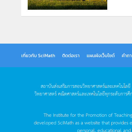
เกี่ยวกับ SciMath
ติดต่อเรา
แผนผังเว็บไซต์
คำถา
สถาบันส่งเสริมการสอนวิทยาศาสตร์และเทคโนโลยี
วิทยาศาสตร์
คณิตศาสตร์และเทคโนโลยีทุกระดับการศึ
The Institute for the Promotion of Teachin
developed SciMath as a website that provides ed
personal, educational and