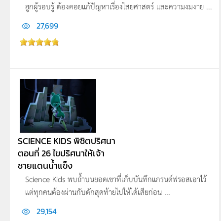
ฮูกผู้รอบรู้ ต้องคอยแก้ปัญหาเรื่องไสยศาสตร์ และความงมงาย ...
27,699
SCIENCE KIDS พิชิตปริศนา
ตอนที่ 26 ไขปริศนาให้เจ้า
ชายแดนน้ำแข็ง
Science Kids พบถ้ำบนยอดเขาที่เก็บบันทึกแกรนด์ฟรอสเอาไ­ว้
แต่ทุกคนต้องผ่านกับดักสุดท้ายไปให้ได้เสี­ยก่อน ...
29,154