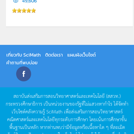
49,606
เกี่ยวกับ SciMath
ติดต่อเรา
แผนผังเว็บไซต์
คำถามที่พบบ่อย
สถาบันส่งเสริมการสอนวิทยาศาสตร์และเทคโนโลยี
(
สสวท
.)
กระทรวงศึกษาธิการ
เป็นหน่วยงานของรัฐที่ไม่แสวงหากำไร
ได้จัดทำ
เว็บไซต์คลังความรู้
SciMath
เพื่อส่งเสริมการสอนวิทยาศาสตร์
คณิตศาสตร์และเทคโนโลยีทุกระดับการศึกษา
โดยเน้นการศึกษาขั้น
พื้นฐานเป็นหลัก
หากท่านพบว่ามีข้อมูลหรือเนื้อหาใด
ๆ
ที่ละเมิด