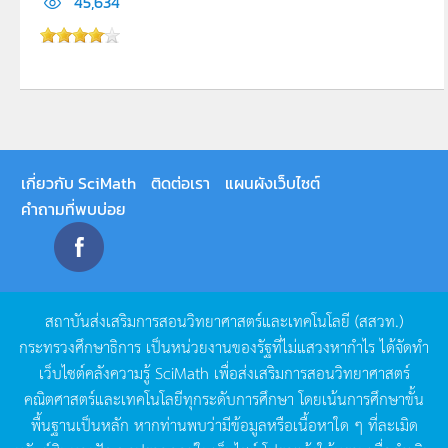
45,634
เกี่ยวกับ SciMath
ติดต่อเรา
แผนผังเว็บไซต์
คำถามที่พบบ่อย
สถาบันส่งเสริมการสอนวิทยาศาสตร์และเทคโนโลยี
(
สสวท
.)
กระทรวงศึกษาธิการ
เป็นหน่วยงานของรัฐที่ไม่แสวงหากำไร
ได้จัดทำ
เว็บไซต์คลังความรู้
SciMath
เพื่อส่งเสริมการสอนวิทยาศาสตร์
คณิตศาสตร์และเทคโนโลยีทุกระดับการศึกษา
โดยเน้นการศึกษาขั้น
พื้นฐานเป็นหลัก
หากท่านพบว่ามีข้อมูลหรือเนื้อหาใด
ๆ
ที่ละเมิด