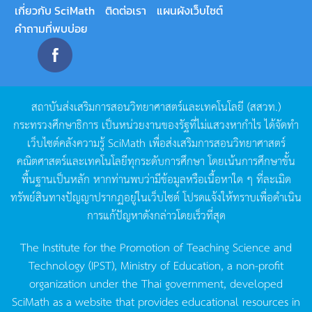
เกี่ยวกับ SciMath
ติดต่อเรา
แผนผังเว็บไซต์
คำถามที่พบบ่อย
สถาบันส่งเสริมการสอนวิทยาศาสตร์และเทคโนโลยี
(
สสวท
.)
กระทรวงศึกษาธิการ
เป็นหน่วยงานของรัฐที่ไม่แสวงหากำไร
ได้จัดทำ
เว็บไซต์คลังความรู้
SciMath
เพื่อส่งเสริมการสอนวิทยาศาสตร์
คณิตศาสตร์และเทคโนโลยีทุกระดับการศึกษา
โดยเน้นการศึกษาขั้น
พื้นฐานเป็นหลัก
หากท่านพบว่ามีข้อมูลหรือเนื้อหาใด
ๆ
ที่ละเมิด
ทรัพย์สินทางปัญญาปรากฏอยู่ในเว็บไซต์
โปรดแจ้งให้ทราบเพื่อดำเนิน
การแก้ปัญหาดังกล่าวโดยเร็วที่สุด
The Institute for the Promotion of Teaching Science and
Technology (IPST), Ministry of Education, a non-profit
organization under the Thai government, developed
SciMath as a website that provides educational resources in