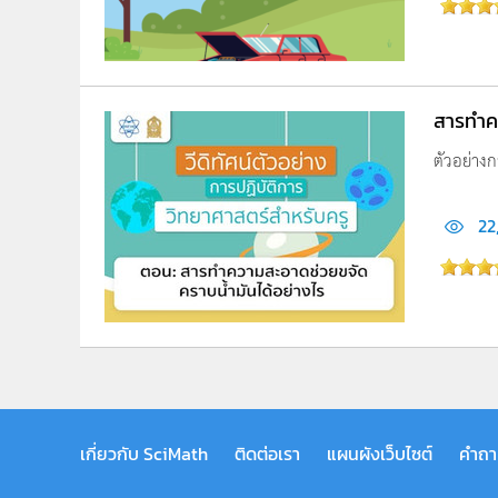
สารทำคว
ตัวอย่างก
22
เกี่ยวกับ SciMath
ติดต่อเรา
แผนผังเว็บไซต์
คำถา