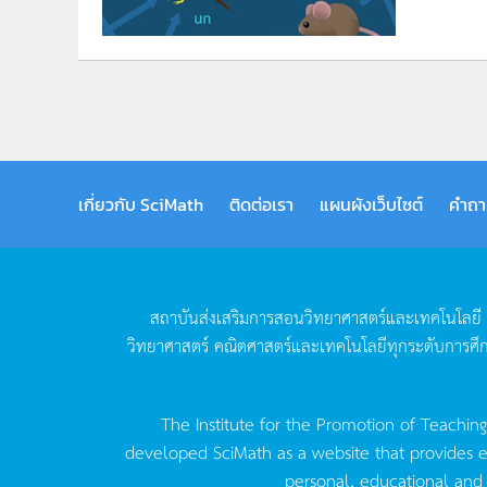
เกี่ยวกับ SciMath
ติดต่อเรา
แผนผังเว็บไซต์
คำถา
สถาบันส่งเสริมการสอนวิทยาศาสตร์และเทคโนโลยี
วิทยาศาสตร์
คณิตศาสตร์และเทคโนโลยีทุกระดับการศึ
The Institute for the Promotion of Teachin
developed SciMath as a website that provides ed
personal, educational and