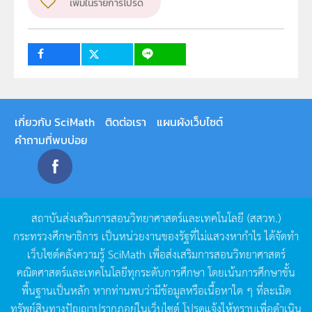
เพิ่มในรายการโปรด
เกี่ยวกับ SciMath
ติดต่อเรา
แผนผังเว็บไซต์
คำถามที่พบบ่อย
สถาบันส่งเสริมการสอนวิทยาศาสตร์และเทคโนโลยี
(
สสวท
.)
กระทรวงศึกษาธิการ
เป็นหน่วยงานของรัฐที่ไม่แสวงหากำไร
ได้จัดทำ
เว็บไซต์คลังความรู้
SciMath
เพื่อส่งเสริมการสอนวิทยาศาสตร์
คณิตศาสตร์และเทคโนโลยีทุกระดับการศึกษา
โดยเน้นการศึกษาขั้น
พื้นฐานเป็นหลัก
หากท่านพบว่ามีข้อมูลหรือเนื้อหาใด
ๆ
ที่ละเมิด
ทรัพย์สินทางปัญญาปรากฏอยู่ในเว็บไซต์
โปรดแจ้งให้ทราบเพื่อดำเนิน