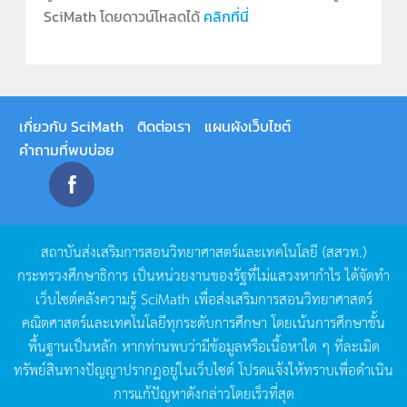
SciMath โดยดาวน์โหลดได้
คลิกที่นี่
เกี่ยวกับ SciMath
ติดต่อเรา
แผนผังเว็บไซต์
คำถามที่พบบ่อย
สถาบันส่งเสริมการสอนวิทยาศาสตร์และเทคโนโลยี
(
สสวท
.)
กระทรวงศึกษาธิการ
เป็นหน่วยงานของรัฐที่ไม่แสวงหากำไร
ได้จัดทำ
เว็บไซต์คลังความรู้
SciMath
เพื่อส่งเสริมการสอนวิทยาศาสตร์
คณิตศาสตร์และเทคโนโลยีทุกระดับการศึกษา
โดยเน้นการศึกษาขั้น
พื้นฐานเป็นหลัก
หากท่านพบว่ามีข้อมูลหรือเนื้อหาใด
ๆ
ที่ละเมิด
ทรัพย์สินทางปัญญาปรากฏอยู่ในเว็บไซต์
โปรดแจ้งให้ทราบเพื่อดำเนิน
การแก้ปัญหาดังกล่าวโดยเร็วที่สุด