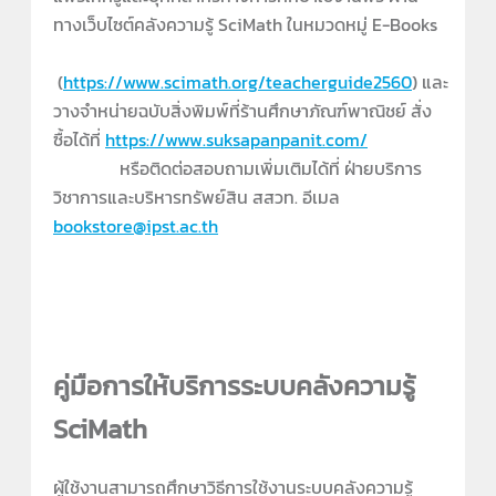
ทางเว็บไซต์คลังความรู้ SciMath ในหมวดหมู่ E-Books
(
https://www.scimath.org/teacherguide2560
) และ
วางจำหน่ายฉบับสิ่งพิมพ์ที่ร้านศึกษาภัณฑ์พาณิชย์ สั่ง
ซื้อได้ที่
https://www.suksapanpanit.com/
หรือติดต่อสอบถามเพิ่มเติมได้ที่ ฝ่ายบริการ
วิชาการและบริหารทรัพย์สิน สสวท. อีเมล
bookstore@ipst.ac.th
คู่มือการให้บริการระบบคลังความรู้
SciMath
ผู้ใช้งานสามารถศึกษาวิธีการใช้งานระบบคลังความรู้