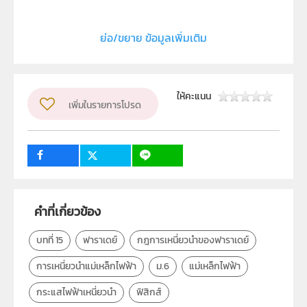
บทที่ 15
ย่อ/ขยาย ข้อมูลเพิ่มเติม
ประเภท
Interactive Resource
ลิขสิทธิ์
ให้คะแนน
สถาบันส่งเสริมการสอนวิทยาศาสตร์และเทคโนโลยี (สสวท.)
เพิ่มในรายการโปรด
ผู้แต่ง หรือ เจ้าของผลงาน
สาขาฟิสิกส์และวิทยาศาสตร์โลก
วิชา
ฟิสิกส์
ระดับชั้น
ม.6
คำที่เกี่ยวข้อง
กลุ่มเป้าหมาย
ครู, นักเรียน
บทที่ 15
ฟาราเดย์
กฎการเหนี่ยวนำของฟาราเดย์
การเหนี่ยวนำแม่เหล็กไฟฟ้า
ม.6
แม่เหล็กไฟฟ้า
กระแสไฟฟ้าเหนี่ยวนำ
ฟิสิกส์