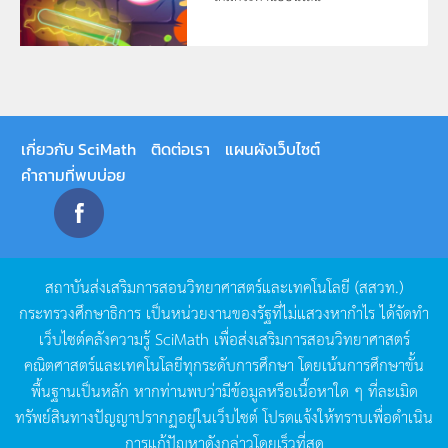
เกี่ยวกับ SciMath
ติดต่อเรา
แผนผังเว็บไซต์
คำถามที่พบบ่อย
สถาบันส่งเสริมการสอนวิทยาศาสตร์และเทคโนโลยี
(
สสวท
.)
กระทรวงศึกษาธิการ
เป็นหน่วยงานของรัฐที่ไม่แสวงหากำไร
ได้จัดทำ
เว็บไซต์คลังความรู้
SciMath
เพื่อส่งเสริมการสอนวิทยาศาสตร์
คณิตศาสตร์และเทคโนโลยีทุกระดับการศึกษา
โดยเน้นการศึกษาขั้น
พื้นฐานเป็นหลัก
หากท่านพบว่ามีข้อมูลหรือเนื้อหาใด
ๆ
ที่ละเมิด
ทรัพย์สินทางปัญญาปรากฏอยู่ในเว็บไซต์
โปรดแจ้งให้ทราบเพื่อดำเนิน
การแก้ปัญหาดังกล่าวโดยเร็วที่สุด