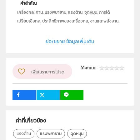
คำสำคัญ
เครื่องกล, คาน, แรงพยายาม, แรงต้าน, จุดหมุน, การได้
เปรียบเชิงกล, ประสิทธิภาพของเครื่องกล, งานและพลังงาน,
สมดุลกล
ย่อ/ขยาย ข้อมูลเพิ่มเติม
ประเภท
Interactive Resource
ลิขสิทธิ์
ให้คะแนน
สถาบันส่งเสริมการสอนวิทยาศาสตร์และเทคโนโลยี (สสวท.)
เพิ่มในรายการโปรด
ผู้แต่ง หรือ เจ้าของผลงาน
สาขาฟิสิกส์และวิทยาศาสตร์โลก
วิชา
ฟิสิกส์
ระดับชั้น
ม.4
คำที่เกี่ยวข้อง
กลุ่มเป้าหมาย
แรงต้าน
แรงพยายาม
จุดหมุน
ครู, นักเรียน, บุคคลทั่วไป