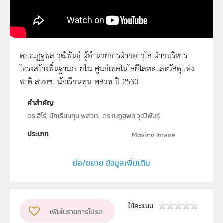
ดร.ณฏฐพล วุฒิพันธุ์ ผู้อำนวยการฝ่ายอาวุโส ฝ่ายบริหาร
โครงสร้างพื้นฐานภายใน ศูนย์เทคโนโลยีโลหะและวัสดุแห่ง
ดร.ณฏฐพล วุฒิพันธุ์
ชาติ สวทช. นักเรียนทุน พสวท ปี 2530
คำสำคัญ
ดร.ฮีโร่, นักเรียนทุน พสวท., ดร.ณฏฐพล วุฒิพันธุ์
ประเภท
Moving Image
ลิขสิทธิ์
ย่อ/ขยาย ข้อมูลเพิ่มเติม
สถาบันส่งเสริมการสอนวิทยาศาสตร์และเทคโนโลยี
ผู้แต่ง หรือ เจ้าของผลงาน
สสวท.
กลุ่มเป้าหมาย
ให้คะแนน
เพิ่มในรายการโปรด
ครู, นักเรียน, บุคคลทั่วไป