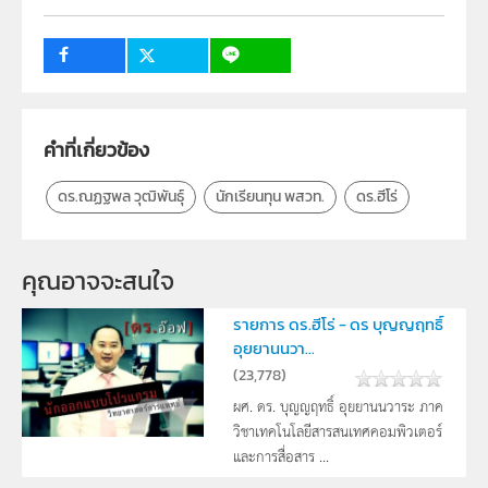
คำที่เกี่ยวข้อง
ดร.ณฏฐพล วุฒิพันธุ์
นักเรียนทุน พสวท.
ดร.ฮีโร่
คุณอาจจะสนใจ
รายการ ดร.ฮีโร่ - ดร บุญญฤทธิ์
อุยยานนวา...
(
23,778
)
ผศ. ดร. บุญญฤทธิ์ อุยยานนวาระ ภาค
วิชาเทคโนโลยีสารสนเทศคอมพิวเตอร์
และการสื่อสาร ...