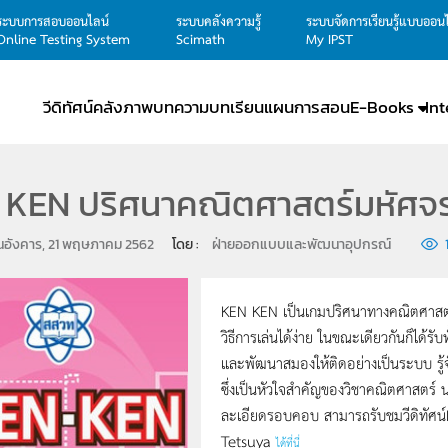
ระบบการสอบออนไลน์
ระบบคลังความรู้
ระบบจัดการเรียนรู้แบบออน
Online Testing System
Scimath
My IPST
วีดิทัศน์
คลังภาพ
บทความ
บทเรียน
แผนการสอน
E-Books
In
 KEN ปริศนาคณิตศาสตร์มหัศจรร
ันอังคาร, 21 พฤษภาคม 2562
โดย : 
ฝ่ายออกแบบและพัฒนาอุปกรณ์
KEN KEN เป็นเกมปริศนาทางคณิตศาสตร์ท
วิธีการเล่นได้ง่าย ในขณะเดียวกันก็ได้ร
และพัฒนาสมองให้ติดอย่างเป็นระบบ ร
ซึ่งเป็นหัวใจสำคัญของวิชาคณิตศาสตร
ละเอียดรอบคอบ สามารถรับชมวีดิทัศน
Tetsuya
ได้ที่นี่