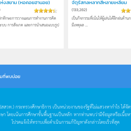
แห่งสยาม (หอคอยฮานอย)
จัตุรัสกลหลากสีหลายเหลี่ยม
)
(
133,282
)
่ฝึกทักษะการวางแผนการทำงานการคิด
เป็นกิจกรรมที่เน้นให้ผู้เล่นได้ฝึกฝนด้าน
นระบบ การสังเกต และการนำเสนอแบบรูป
มีเหตุผล ...
มที่พบบ่อย
(
สสวท
.)
กระทรวงศึกษาธิการ
เป็นหน่วยงานของรัฐที่ไม่แสวงหากำไร
ได้จั
กษา
โดยเน้นการศึกษาขั้นพื้นฐานเป็นหลัก
หากท่านพบว่ามีข้อมูลหรือเนื้อห
โปรดแจ้งให้ทราบเพื่อดำเนินการแก้ปัญหาดังกล่าวโดยเร็วที่สุด