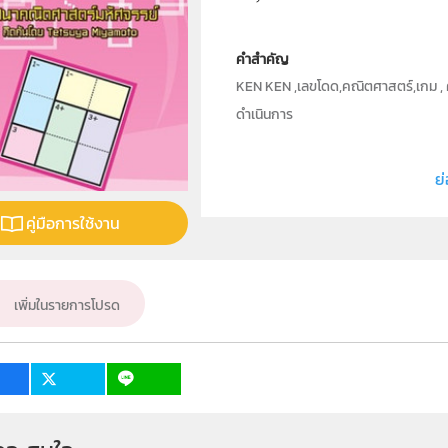
คำสำคัญ
KEN KEN ,เลขโดด,คณิตศาสตร์,เกม , 
ดำเนินการ
ประเภท
ย่
ลิขสิทธิ์
คู่มือการใช้งาน
ผู้แต่ง หรือ เจ้าของผลงาน
วิชา
ระดับชั้น
เพิ่มในรายการโปรด
กลุ่มเป้าหมาย