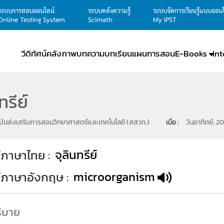
ระบบการสอบออนไลน์
ระบบคลังความรู้
ระบบจัดการเรียนรู้แบบออน
Online Testing System
Scimath
My IPST
วีดิทัศน์
คลังภาพ
บทความ
บทเรียน
แผนการสอน
E-Books
In
ทรีย์
ันส่งเสริมการสอนวิทยาศาสตร์และเทคโนโลยี (สสวท.)
เมื่อ : 
วันอาทิตย์, 2
จุลินทรีย์
์ภาษาไทย
microorganism
ท์ภาษาอังกฤษ