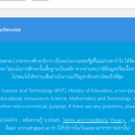
มที่พบบ่อย
(
สสวท
.)
กระทรวงศึกษาธิการ
เป็นหน่วยงานของรัฐที่ไม่แสวงหากำไร
ได้จั
กษา
โดยเน้นการศึกษาขั้นพื้นฐานเป็นหลัก
หากท่านพบว่ามีข้อมูลหรือเนื้อห
โปรดแจ้งให้ทราบเพื่อดำเนินการแก้ปัญหาดังกล่าวโดยเร็วที่สุด
g Science and Technology (IPST), Ministry of Education, a non-pro
ucational resources in Science, Mathematics and Technology. IPST 
 other non-commercial purpose. If there are any problems, plea
CIMATH :: คลังความรู้ SciMath.
Terms and Conditions.
Privacy.
, Al
อีเมล:
scimath@ipst.ac.th
(ให้บริการในวันและเวลาราชการเท่านั้น)