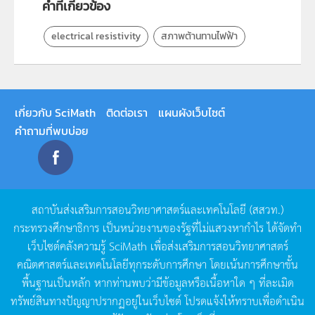
คำที่เกี่ยวข้อง
electrical resistivity
สภาพต้านทานไฟฟ้า
เกี่ยวกับ SciMath
ติดต่อเรา
แผนผังเว็บไซต์
คำถามที่พบบ่อย
สถาบันส่งเสริมการสอนวิทยาศาสตร์และเทคโนโลยี
(
สสวท
.)
กระทรวงศึกษาธิการ
เป็นหน่วยงานของรัฐที่ไม่แสวงหากำไร
ได้จัดทำ
เว็บไซต์คลังความรู้
SciMath
เพื่อส่งเสริมการสอนวิทยาศาสตร์
คณิตศาสตร์และเทคโนโลยีทุกระดับการศึกษา
โดยเน้นการศึกษาขั้น
พื้นฐานเป็นหลัก
หากท่านพบว่ามีข้อมูลหรือเนื้อหาใด
ๆ
ที่ละเมิด
ทรัพย์สินทางปัญญาปรากฏอยู่ในเว็บไซต์
โปรดแจ้งให้ทราบเพื่อดำเนิน