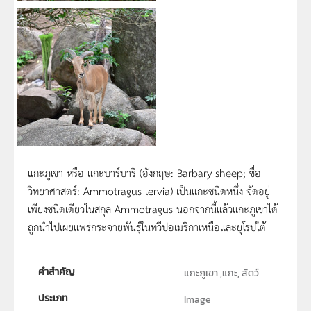
แกะภูเขา หรือ แกะบาร์บารี (อังกฤษ: Barbary sheep; ชื่อ
วิทยาศาสตร์: Ammotragus lervia) เป็นแกะชนิดหนึ่ง จัดอยู่
เพียงชนิดเดียวในสกุล Ammotragus นอกจากนี้แล้วแกะภูเขาได้
ถูกนำไปเผยแพร่กระจายพันธุ์ในทวีปอเมริกาเหนือและยุโรปใต้
คำสำคัญ
แกะภูเขา ,แกะ, สัตว์
ประเภท
Image