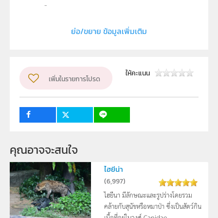
ลิขสิทธิ์
สถาบันส่งเสริมการสอนวิทยาศาสตร์และเทคโนโลยี (สสวท.)
ย่อ/ขยาย ข้อมูลเพิ่มเติม
ผู้แต่ง หรือ เจ้าของผลงาน
มาเนตร์ กอบน้ำเพ็ชร และ จิโรภาส โชติฉัตรชัย
วิชา
ชีววิทยา
ให้คะแนน
เพิ่มในรายการโปรด
ระดับชั้น
ปฐมวัย, ป.1, ป.2, ป.3, ป.4, ป.5, ป.6, ม.1, ม.2, ม.3, ม.4, ม.5,
ม.6
กลุ่มเป้าหมาย
บุคคลทั่วไป
คุณอาจจะสนใจ
ไฮยีน่า
(
6,997
)
ไฮยีนา มีลักษณะและรูปร่างโดยรวม
คล้ายกับสุนัขหรือหมาป่า ซึ่งเป็นสัตว์กิน
เนื้อที่อยู่ในวงศ์ Canidae ...