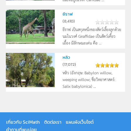
ยีราฟ
(
8,410
)
ยีราฟ เป็นสกุลหนึ่งของสัตว์เลี้ยงลูกด้วย
นมในวงศ์ Giraffidae เป็นสัตว์เคี้ยว
เอื้อง มีลักษณะเด่น คือ ...
หลิว
(
17,072
)
หลิว (อังกฤษ: Babylon willow,
weeping willow; ชื่อวิทยาศาสตร์:
Salix babylonica) ...
เกี่ยวกับ SciMath
ติดต่อเรา
แผนผังเว็บไซต์
คำถามที่พบบ่อย