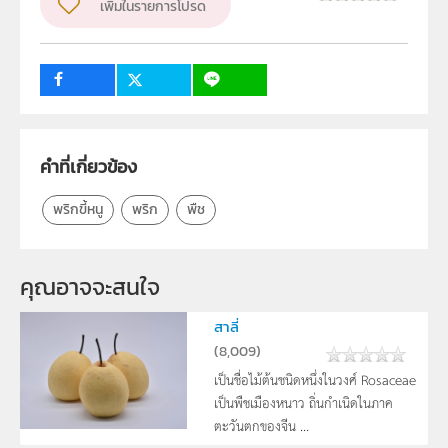
วิชา
เพิ่มในรายการโปรด
ชีววิทยา
ระดับชั้น
ป.1, ป.2, ป.3, ป.4, ป.5, ป.6, ม.1, ม.2, ม.3, ม.4, ม.5, ม.6
กลุ่มเป้าหมาย
บุคคลทั่วไป
คำที่เกี่ยวข้อง
พริกขี้หนู
พริก
พืช
คุณอาจจะสนใจ
สาลี่
(
8,009
)
เป็นชื่อไม้ต้นชนิดหนึ่งในวงศ์ Rosaceae
เป็นพืชเมืองหนาว ถิ่นกำเนิดในภาค
ตะวันตกของจีน ...