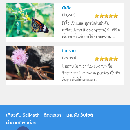
ผีเสื้อ
(
19,242
)
ผีเสื้อ เป็นแมลงทุกชนิดในอันดับ
เลพิดอปเทรา (Lepidoptera) มีวงชีวิต
เริ่มแรกตั้งแต่ระยะไข่ ระยะหนอน ...
ไมยราบ
(
26,353
)
ไมยราบ (อ่านว่า "ไม-ยะ-ราบ") ชื่อ
วิทยาศาสตร์: Mimosa pudica เป็นพืช
ล้มลุก ต้นสีน้ำตาลแดง ...
เกี่ยวกับ SciMath
ติดต่อเรา
แผนผังเว็บไซต์
คำถามที่พบบ่อย