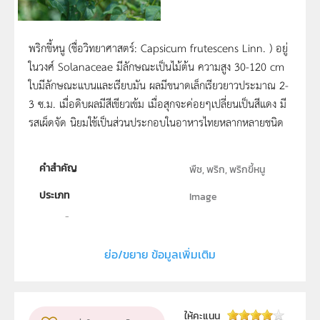
พริกขี้หนู (ชื่อวิทยาศาสตร์: Capsicum frutescens Linn. ) อยู่
ในวงศ์ Solanaceae มีลักษณะเป็นไม้ต้น ความสูง 30-120 cm
ใบมีลักษณะแบนและเรียบมัน ผลมีขนาดเล็กเรียวยาวประมาณ 2-
3 ซ.ม. เมื่อดิบผลมีสีเขียวเข้ม เมื่อสุกจะค่อยๆเปลี่ยนเป็นสีแดง มี
รสเผ็ดจัด นิยมใช้เป็นส่วนประกอบในอาหารไทยหลากหลายชนิด
คำสำคัญ
พืช, พริก, พริกขี้หนู
ประเภท
Image
ลิขสิทธิ์
สถาบันส่งเสริมการสอนวิทยาศาสตร์และเทคโนโลยี (สสวท.)
ย่อ/ขยาย ข้อมูลเพิ่มเติม
ผู้แต่ง หรือ เจ้าของผลงาน
วรพรรณ ทิณพงษ์
รูปแบบไฟล์
.jpeg
ให้คะแนน