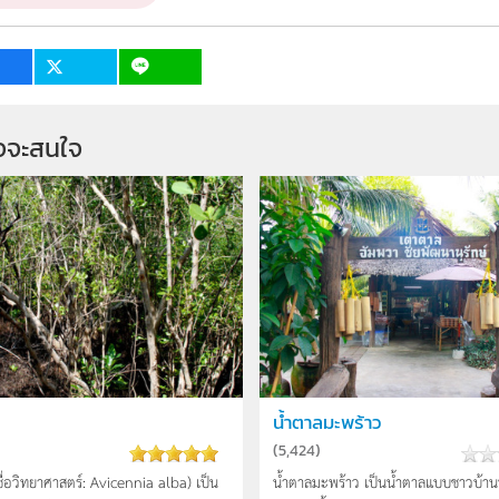
บุคคลทั่วไป
จจะสนใจ
น้ำตาลมะพร้าว
(
5,424
)
ื่อวิทยาศาสตร์: Avicennia alba) เป็น
น้ำตาลมะพร้าว เป็นน้ำตาลแบบชาวบ้านที่