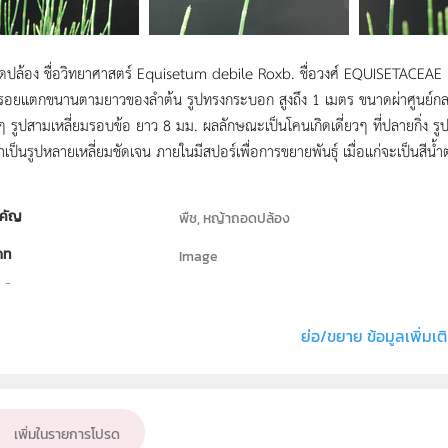
ปล้อง ชื่อวิทยาศาสตร์ Equisetum debile Roxb. ชื่อวงศ์ EQUISETACEAE เป็นพ
รอยแตกขนานตามยาวของลำต้น รูปทรงกระบอก สูงถึง 1 เมตร ขนาดผ่าศูนย์กลาง 
งๆ รูปสามเหลี่ยมรอบข้อ ยาว 8 มม. ผลลักษณะเป็นโคนเกิดเดี่ยวๆ ที่ปลายกิ่ง
เป็นรูปหลายเหลี่ยมชัดเจน ภายในมีสปอร์เพื่อการขยายพันธุ์ เมื่อแก่จะเป็นสีน้
คัญ
พืช, หญ้าถอดปล้อง
ภท
Image
ธิ์
สถาบันส่งเสริมการสอนวิทยาศาสตร์และเทคโนโลย
่ง หรือ เจ้าของผลงาน
วรพรรณ ทิณพงษ์
ย่อ/ขยาย ข้อมูลเพิ่มเต
ชีววิทยา
ั้น
ป.1, ป.2, ป.3, ป.4, ป.5, ป.6, ม.1, ม.2, ม.3, ม.4, ม.5,
เพิ่มในรายการโปรด
เป้าหมาย