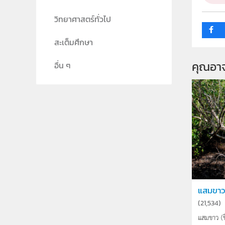
วิทยาศาสตร์ทั่วไป
สะเต็มศึกษา
คุณอา
อื่น ๆ
แสมขาว
(
21,534
)
แสมขาว (ช