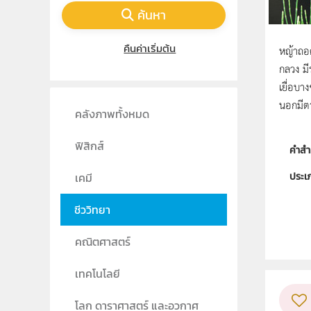
ค้นหา
คืนค่าเริ่มต้น
หญ้าถอด
กลวง มี
เยื่อบา
นอกมีตา
คลังภาพทั้งหมด
ฟิสิกส์
คำสำ
ประเ
เคมี
ลิขสิท
ชีววิทยา
ผู้แต
คณิตศาสตร์
วิชา
เทคโนโลยี
ระดับช
โลก ดาราศาสตร์ และอวกาศ
กลุ่ม