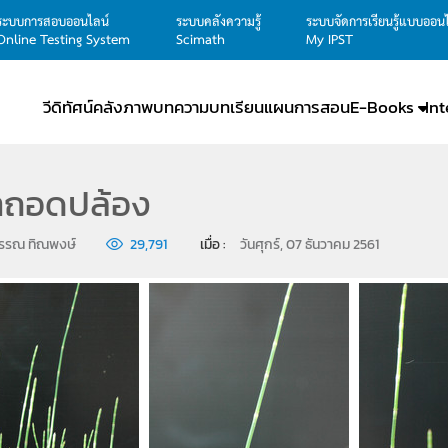
ระบบการสอบออนไลน์
ระบบคลังความรู้
ระบบจัดการเรียนรู้แบบออน
Online Testing System
Scimath
My IPST
วีดิทัศน์
คลังภาพ
บทความ
บทเรียน
แผนการสอน
E-Books
In
าถอดปล้อง
รรณ ทิณพงษ์
29,791
เมื่อ : 
วันศุกร์, 07 ธันวาคม 2561