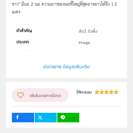
ขาว" มีนอ 2 นอ ความยาวของนอที่ใหญ่ที่สุดอาจยาวได้ถึง 1.5
เมตร
คำสำคัญ
สัตว์, รังผึ้ง
ประเภท
Image
ลิขสิทธิ์
สถาบันส่งเสริมการสอนวิทยาศาสตร์และเทคโนโลยี (สสวท.)
ย่อ/ขยาย ข้อมูลเพิ่มเติม
ผู้แต่ง หรือ เจ้าของผลงาน
วรพรรณ ทิณพงษ์
รูปแบบไฟล์
.jpeg
ให้คะแนน
วิชา
เพิ่มในรายการโปรด
ชีววิทยา
ระดับชั้น
ป.1, ป.2, ป.3, ป.4, ป.5, ป.6, ม.1, ม.2, ม.3, ม.4, ม.5, ม.6
กลุ่มเป้าหมาย
บุคคลทั่วไป