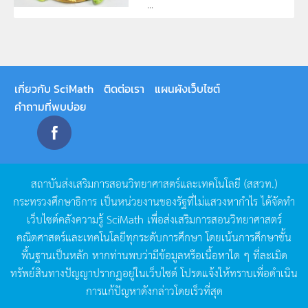
...
เกี่ยวกับ SciMath
ติดต่อเรา
แผนผังเว็บไซต์
คำถามที่พบบ่อย
สถาบันส่งเสริมการสอนวิทยาศาสตร์และเทคโนโลยี
(
สสวท
.)
กระทรวงศึกษาธิการ
เป็นหน่วยงานของรัฐที่ไม่แสวงหากำไร
ได้จัดทำ
เว็บไซต์คลังความรู้
SciMath
เพื่อส่งเสริมการสอนวิทยาศาสตร์
คณิตศาสตร์และเทคโนโลยีทุกระดับการศึกษา
โดยเน้นการศึกษาขั้น
พื้นฐานเป็นหลัก
หากท่านพบว่ามีข้อมูลหรือเนื้อหาใด
ๆ
ที่ละเมิด
ทรัพย์สินทางปัญญาปรากฏอยู่ในเว็บไซต์
โปรดแจ้งให้ทราบเพื่อดำเนิน
การแก้ปัญหาดังกล่าวโดยเร็วที่สุด