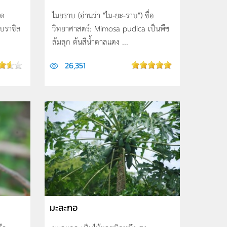
ิด
ไมยราบ (อ่านว่า "ไม-ยะ-ราบ") ชื่อ
บราซิล
วิทยาศาสตร์: Mimosa pudica เป็นพืช
ล้มลุก ต้นสีน้ำตาลแดง ...
26,351
มะละกอ