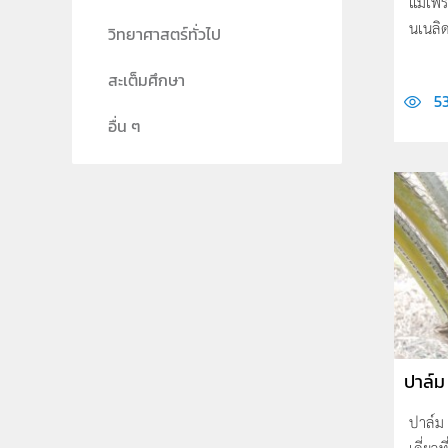
แม่เพ
นเนลิด
วิทยาศาสตร์ทั่วไป
สะเต็มศึกษา
53
อื่น ๆ
ปาล์ม
ปาล์ม 
เดี่ยวท