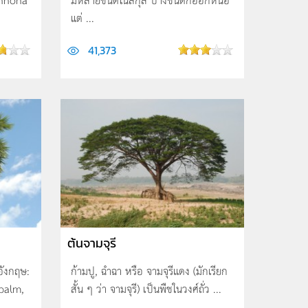
แต่ ...
41,373
ต้นจามจุรี
อังกฤษ:
ก้ามปู, ฉำฉา หรือ จามจุรีแดง (มักเรียก
palm,
สั้น ๆ ว่า จามจุรี) เป็นพืชในวงศ์ถั่ว ...