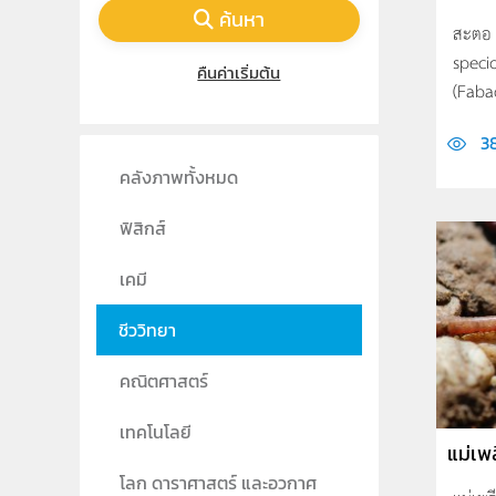
ค้นหา
สะตอ (
specio
คืนค่าเริ่มต้น
(Fabac
3
คลังภาพทั้งหมด
ฟิสิกส์
เคมี
ชีววิทยา
คณิตศาสตร์
เทคโนโลยี
แม่เพ
โลก ดาราศาสตร์ และอวกาศ