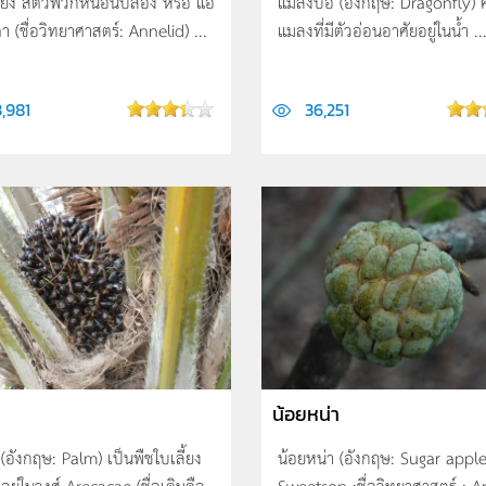
รียง สัตว์พวกหนอนปล้อง หรือ แอ
แมลงปอ (อังกฤษ: Dragonfly) ค
า (ชื่อวิทยาศาสตร์: Annelid) ...
แมลงที่มีตัวอ่อนอาศัยอยู่ในน้ำ ..
,981
36,251
น้อยหน่า
(อังกฤษ: Palm) เป็นพืชใบเลี้ยง
น้อยหน่า (อังกฤษ: Sugar apple
ี่อยู่ในวงศ์ Arecacae (ชื่อเดิมคือ
Sweetsop ;ชื่อวิทยาศาสตร์ : 