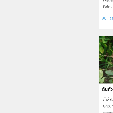
Palmae
2
ต้นถั่
ถั่วลิ
Groun
พฤกษศ