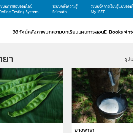
ระบบการสอบออนไลน์
ระบบคลังความรู้
ระบบจัดการเรียนรู้แบบออน
Online Testing System
Scimath
My IPST
วีดิทัศน์
คลังภาพ
บทความ
บทเรียน
แผนการสอน
E-Books
In
ิทยา
รูป
ยางพารา