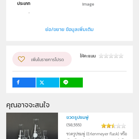
ประเภท
Image
ลิขสิทธิ์
สถาบันส่งเสริมการสอนวิทยาศาสตร์และเทคโนโลยี (สสวท.)
ย่อ/ขยาย ข้อมูลเพิ่มเติม
ผู้แต่ง หรือ เจ้าของผลงาน
มาเนตร์ กอบน้ำเพ็ชร และ จิโรภาส โชติฉัตรชัย
รูปแบบไฟล์
.jpeg
ให้คะแนน
เพิ่มในรายการโปรด
วิชา
เคมี
ระดับชั้น
ปฐมวัย, ป.1, ป.2, ป.3, ป.4, ป.5, ป.6, ม.1, ม.2, ม.3, ม.4, ม.5,
ม.6
คุณอาจจะสนใจ
กลุ่มเป้าหมาย
บุคคลทั่วไป
ขวดรูปชมพู่
(
58,555
)
ขวดรูปชมพู่ (Erlenmeyer flask) หรือ