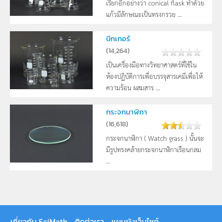
เรียกอีกอย่างว่า conical flask ทำด้วย
แก้วมีลักษณะเป็นทรงกรวย ...
บีกเกอร์
(
14,264
)
เป็นเครื่องมือทางวิทยาศาสตร์ที่ใช้ใน
ห้องปฏิบัติการเพื่อบรรจุสารเคมีเพื่อให้
ความร้อน ผสมสาร ...
กระจกนาฬิกา
(
16,618
)
กระจกนาฬิกา ( Watch grass ) นั้นจะ
มีรูปทรงคล้ายกระจกนาฬิกาเรือนกลม
...
เกี่ยวกับ SciMath
ติดต่อเรา
แผนผังเว็บไซต์