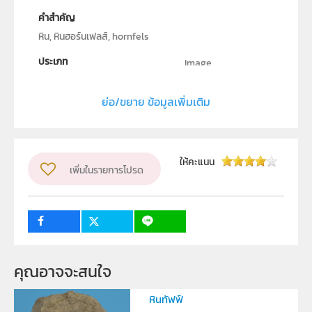
คำสำคัญ
หิน, หินฮอร์นเฟลส์, hornfels
ประเภท
Image
ลิขสิทธิ์
ย่อ/ขยาย ข้อมูลเพิ่มเติม
สถาบันส่งเสริมการสอนวิทยาศาสตร์และเทคโนโลยี (สสวท.)
ผู้แต่ง หรือ เจ้าของผลงาน
วรพรรณ ทิณพงษ์
วิชา
ให้คะแนน
เพิ่มในรายการโปรด
โลก ดาราศาสตร์ และอวกาศ
ระดับชั้น
ป.1, ป.2, ป.3, ป.4, ป.5, ป.6, ม.1, ม.2, ม.3, ม.4, ม.5, ม.6
กลุ่มเป้าหมาย
บุคคลทั่วไป
คุณอาจจะสนใจ
หินทัฟฟ์