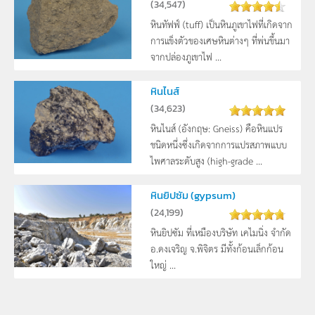
(
34,547
)
หินทัฟฟ์ (tuff) เป็นหินภูเขาไฟที่เกิดจาก
การแข็งตัวของเศษหินต่างๆ ที่พ่นขึ้นมา
จากปล่องภูเขาไฟ ...
หินไนส์
(
34,623
)
หินไนส์ (อังกฤษ: Gneiss) คือหินแปร
ชนิดหนึ่งซึ่งเกิดจากการแปรสภาพแบบ
ไพศาลระดับสูง (high-grade ...
หินยิปซัม (gypsum)
(
24,199
)
หินยิปซัม ที่เหมืองบริษัท เคไมนิ่ง จำกัด
อ.ดงเจริญ จ.พิจิตร มีทั้งก้อนเล็กก้อน
ใหญ่ ...