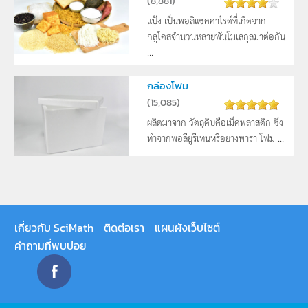
(
8,881
)
แป้ง เป็นพอลิแซคคาไรด์ที่เกิดจาก
กลูโคสจำนวนหลายพันโมเลกุลมาต่อกัน
...
กล่องโฟม
(
15,085
)
ผลิตมาจาก วัตถุดิบคือเม็ดพลาสติก ซึ่ง
ทำจากพอลียูรีเทนหรือยางพารา โฟม ...
เกี่ยวกับ SciMath
ติดต่อเรา
แผนผังเว็บไซต์
คำถามที่พบบ่อย