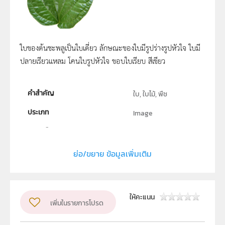
ใบของต้นชะพลูเป็นใบเดี่ยว ลักษณะของใบมีรูปร่างรูปหัวใจ ใบมี
ปลายเรียวแหลม โคนใบรูปหัวใจ ขอบใบเรียบ สีเขียว
คำสำคัญ
ใบ, ใบไม้, พืช
ประเภท
Image
ลิขสิทธิ์
สถาบันส่งเสริมการสอนวิทยาศาสตร์และเทคโนโลยี (สสวท.)
ย่อ/ขยาย ข้อมูลเพิ่มเติม
ผู้แต่ง หรือ เจ้าของผลงาน
สาขาวิทยาศาสตร์ภาคบังคับ สสวท.
วิชา
วิทยาศาสตร์ทั่วไป
ให้คะแนน
เพิ่มในรายการโปรด
ระดับชั้น
ปฐมวัย