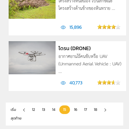
โครงสร้างหินสมอง เป็นลักษณะ
โครงสร้างด้านข้างของหินทราย ...
15,896
โดรน (DRONE)
อากาศยานไร้คนขับหรือ UAV
(Unmanned Aerial Vehicle : UAV)
...
40,773
เริ่ม
12
13
14
15
16
17
18
สุดท้าย