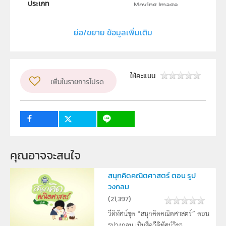
ประเภท
Moving Image
ลิขสิทธิ์
ย่อ/ขยาย ข้อมูลเพิ่มเติม
สถาบันส่งเสริมการสอนวิทยาศาสตร์และเทคโนโลยี (สสวท.)
ผู้แต่ง หรือ เจ้าของผลงาน
สาขาวิชาคณิตศาสตร์และฝ่ายนวัตกรรมและเทคโนโลยีเพื่อ
ให้คะแนน
เพิ่มในรายการโปรด
การเรียนรู้
วิชา
คณิตศาสตร์
ระดับชั้น
ป.4
กลุ่มเป้าหมาย
ครู, นักเรียน
คุณอาจจะสนใจ
สนุกคิดคณิตศาสตร์ ตอน รูป
วงกลม
(
21,397
)
วีดิทัศน์ชุด “สนุกคิดคณิตศาสตร์” ตอน
รูปวงกลม เป็นสื่อวีดิทัศน์วิชา