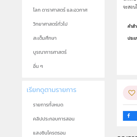
จะสอนให้
โลก ดาราศาสตร์ และอวกาศ
วิทยาศาสตร์ทั่วไป
คำสำ
สะเต็มศึกษา
ประเ
ลิขสิท
บูรณาการศาสตร์
ผู้แต
อื่น ๆ
วิชา
ระดับช
เรียกดูตามรายการ
กลุ่ม
รายการทั้งหมด
คลิปประกอบการสอน
แสงซินโครตรอน