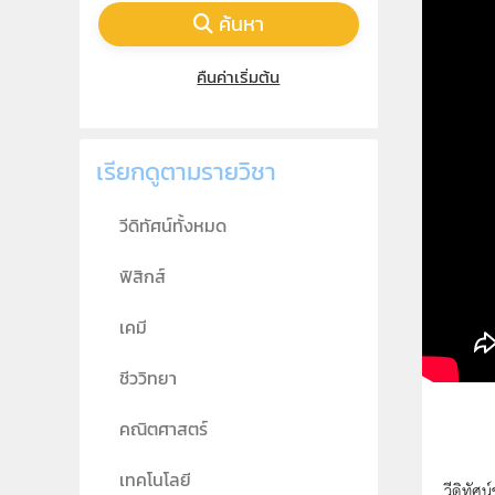
ค้นหา
คืนค่าเริ่มต้น
เรียกดูตามรายวิชา
วีดิทัศน์ทั้งหมด
ฟิสิกส์
เคมี
ชีววิทยา
คณิตศาสตร์
เทคโนโลยี
วีดิทัศ