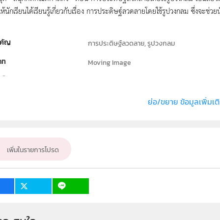
นักเรียนได้เรียนรู้เกี่ยวกับเรื่อง การประดิษฐ์ลวดลายโดยใช้รูปวงกลม ซึ่งจะช่วยน
คัญ
การประดิษฐ์ลวดลาย, รูปวงกลม
ภท
Moving Image
ธิ์
สถาบันส่งเสริมการสอนวิทยาศาสตร์และเทคโนโลย
่ง หรือ เจ้าของผลงาน
สาขาวิชาคณิตศาสตร์และฝ่ายนวัตกรรมและเทคโนโลย
ย่อ/ขยาย ข้อมูลเพิ่มเต
คณิตศาสตร์
ั้น
ป.5
เพิ่มในรายการโปรด
เป้าหมาย
ครู, นักเรียน