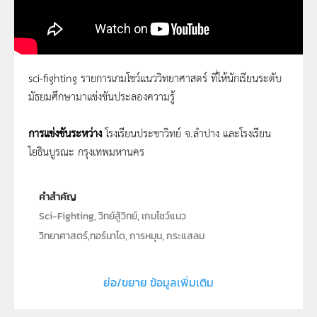
sci-fighting รายการเกมโชว์แนววิทยาศาสตร์ ที่ให้นักเรียนระดับ
มัธยมศึกษามาแข่งขันประลองความรู้
วิทย์สู้วิทย์ ตอนที่ 13
การแข่งขันระหว่าง
โรงเรียนประชาวิทย์ จ.ลำปาง และโรงเรียน
โยธินบูรณะ กรุงเทพมหานคร
คำสำคัญ
Sci-Fighting, วิทย์สู้วิทย์, เกมโชว์แนว
วิทยาศาสตร์,ทอร์นาโด, การหมุน, กระแสลม
ประเภท
Moving Image
ย่อ/ขยาย ข้อมูลเพิ่มเติม
ลิขสิทธิ์
สถาบันส่งเสริมการสอนวิทยาศาสตร์และเทคโนโลยี (สสวท.)