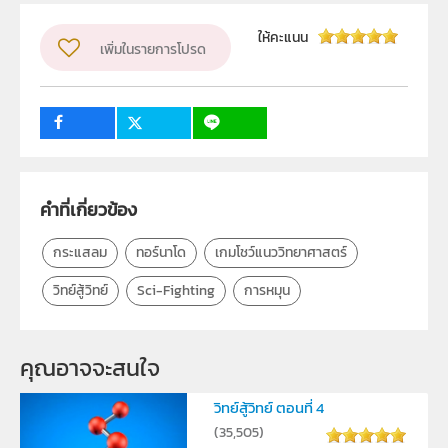
ผู้แต่ง หรือ เจ้าของผลงาน
สสวท.
ให้คะแนน
เพิ่มในรายการโปรด
วิชา
ฟิสิกส์
ระดับชั้น
ป.1, ป.2, ป.3, ป.4, ป.5, ป.6, ม.1, ม.2, ม.3, ม.4, ม.5, ม.6
กลุ่มเป้าหมาย
ครู, นักเรียน, บุคคลทั่วไป
คำที่เกี่ยวข้อง
กระแสลม
ทอร์นาโด
เกมโชว์แนววิทยาศาสตร์
วิทย์สู้วิทย์
Sci-Fighting
การหมุน
คุณอาจจะสนใจ
วิทย์สู้วิทย์ ตอนที่ 4
(
35,505
)