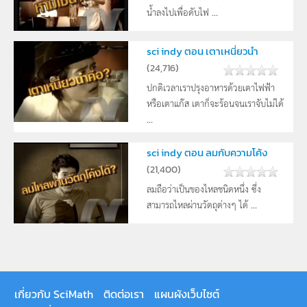
น้ำลงไปเพื่อดับไฟ ...
sci indy ตอน เตาเหนี่ยวนำ
(
24,716
)
ปกติเวลาเราปรุงอาหารด้วยเตาไฟฟ้า
หรือเตาแก๊ส เตาก็จะร้อนจนเราจับไม่ได้
...
sci indy ตอน ลมกับความโค้ง
(
21,400
)
ลมถือว่าเป็นของไหลชนิดหนึ่ง ซึ่ง
สามารถไหลผ่านวัตถุต่างๆ ได้ ...
เกี่ยวกับ SciMath
ติดต่อเรา
แผนผังเว็บไซต์