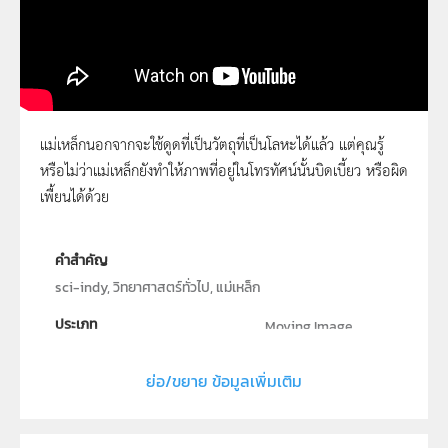
แม่เหล็กนอกจากจะใช้ดูดที่เป็นวัตถุที่เป็นโลหะได้แล้ว แต่คุณรู้
หรือไม่ว่าแม่เหล็กยังทำให้ภาพที่อยู่ในโทรทัศน์นั้นบิดเบี้ยว หรือผิด
Sci Indy 5 แม่เหล็กกับโทรทัศน์
เพื้ยนได้ด้วย
คำสำคัญ
sci-indy, วิทยาศาสตร์ทั่วไป, แม่เหล็ก
ประเภท
Moving Image
ลิขสิทธิ์
ย่อ/ขยาย ข้อมูลเพิ่มเติม
สถาบันส่งเสริมการสอนวิทยาศาสตร์และเทคโนโลยี (สสวท.)
ผู้แต่ง หรือ เจ้าของผลงาน