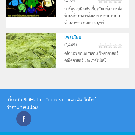
(
21,641
)
การ์ตูนแอนิเมชันเกี่ยวกับกลไกการต่อ
ต้านหรือทำลายสิ่งแปลกปลอมแบบไม่
จำเพาะของร่างกายมนุษย์
เฟิร์นโชน
(
1,449
)
คลิปประกอบการสอน วิทยาศาสตร์
คณิตศาสตร์ และเทคโนโลยี
เกี่ยวกับ SciMath
ติดต่อเรา
แผนผังเว็บไซต์
คำถามที่พบบ่อย