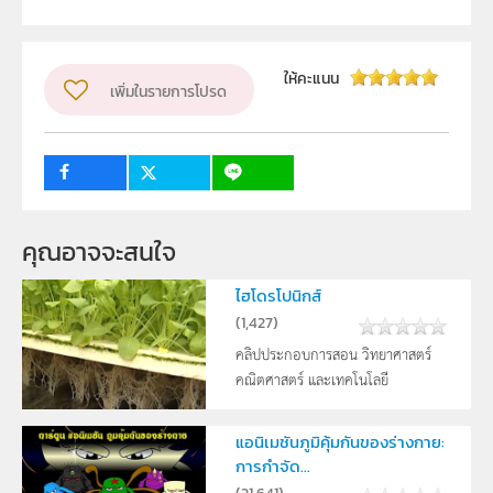
ผู้แต่ง หรือ เจ้าของผลงาน
สาขาเคมีและชีววิทยา
รูปแบบไฟล์
.mp4
ให้คะแนน
เพิ่มในรายการโปรด
วิชา
ชีววิทยา
ระดับชั้น
ม.6
กลุ่มเป้าหมาย
ครู, นักเรียน
คุณอาจจะสนใจ
ไฮโดรโปนิกส์
(
1,427
)
คลิปประกอบการสอน วิทยาศาสตร์
คณิตศาสตร์ และเทคโนโลยี
แอนิเมชันภูมิคุ้มกันของร่างกาย:
การกำจัด...