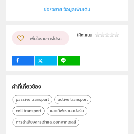
ประเภท
Moving Image
ย่อ/ขยาย ข้อมูลเพิ่มเติม
ลิขสิทธิ์
สถาบันส่งเสริมการสอนวิทยาศาสตร์และเทคโนโลยี (สสวท.)
ผู้แต่ง หรือ เจ้าของผลงาน
สาขาเคมีและชีววิทยา
ให้คะแนน
เพิ่มในรายการโปรด
วิชา
ชีววิทยา
ระดับชั้น
ม.4
กลุ่มเป้าหมาย
ครู, นักเรียน, บุคคลทั่วไป
คำที่เกี่ยวข้อง
passive transport
active transport
cell transport
แอกทีฟทรานสปอร์ต
การลำเลียงสารเข้าและออกจากเซลล์