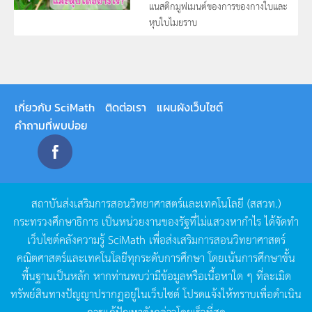
แนสติกมูฟเมนต์ของการของกางใบและ
หุบใบไมยราบ
เกี่ยวกับ SciMath
ติดต่อเรา
แผนผังเว็บไซต์
คำถามที่พบบ่อย
สถาบันส่งเสริมการสอนวิทยาศาสตร์และเทคโนโลยี
(
สสวท
.)
กระทรวงศึกษาธิการ
เป็นหน่วยงานของรัฐที่ไม่แสวงหากำไร
ได้จัดทำ
เว็บไซต์คลังความรู้
SciMath
เพื่อส่งเสริมการสอนวิทยาศาสตร์
คณิตศาสตร์และเทคโนโลยีทุกระดับการศึกษา
โดยเน้นการศึกษาขั้น
พื้นฐานเป็นหลัก
หากท่านพบว่ามีข้อมูลหรือเนื้อหาใด
ๆ
ที่ละเมิด
ทรัพย์สินทางปัญญาปรากฏอยู่ในเว็บไซต์
โปรดแจ้งให้ทราบเพื่อดำเนิน
การแก้ปัญหาดังกล่าวโดยเร็วที่สุด