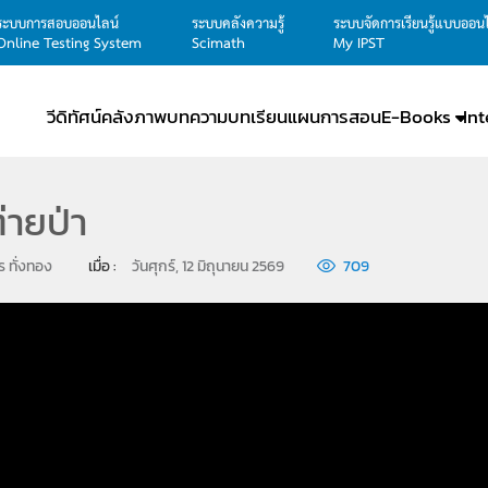
ระบบการสอบออนไลน์
ระบบคลังความรู้
ระบบจัดการเรียนรู้แบบออน
Online Testing System
Scimath
My IPST
วีดิทัศน์
คลังภาพ
บทความ
บทเรียน
แผนการสอน
E-Books
In
่ายป่า
ตร ทั่งทอง
เมื่อ : 
วันศุกร์, 12 มิถุนายน 2569
709