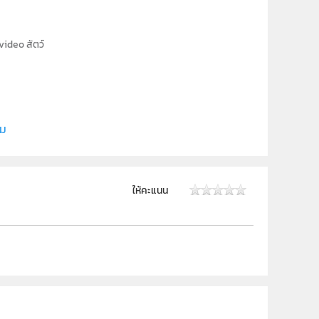
video สัตว์
ี (สสวท.)
ิม
 ม.6
ให้คะแนน