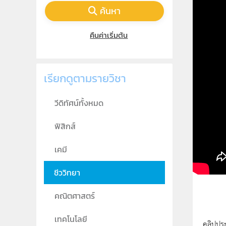
ค้นหา
คืนค่าเริ่มต้น
เรียกดูตามรายวิชา
วีดิทัศน์ทั้งหมด
ฟิสิกส์
เคมี
ชีววิทยา
คณิตศาสตร์
เทคโนโลยี
คลิปปร