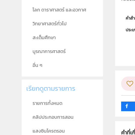
โลก ดาราศาสตร์ และอวกาศ
คำสำ
วิทยาศาสตร์ทั่วไป
ประเ
สะเต็มศึกษา
ลิขสิท
บูรณาการศาสตร์
ผู้แต
วิชา
อื่น ๆ
ระดับช
เรียกดูตามรายการ
กลุ่ม
รายการทั้งหมด
คลิปประกอบการสอน
แสงซินโครตรอน
คำที่เก