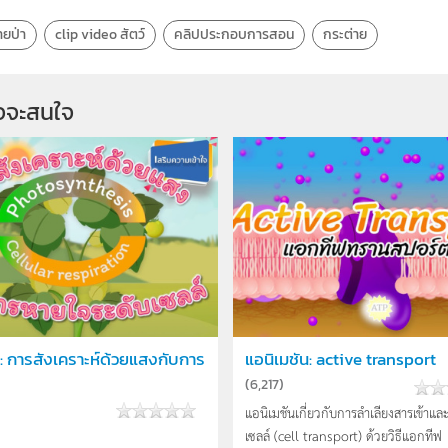
ายป่า
clip video สัตว์
คลิปประกอบการสอน
กระต่าย
จจะสนใจ
น์ : การสังเคราะห์ด้วยแสงกับการ
แอนิเมชัน: active transport
(
6,217
)
แอนิเมชันเกี่ยวกับการลำเลียงสารเข้า
เซลล์ (cell transport) ด้วยวิธีแอกทีฟ