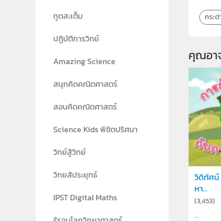
ทูตสะเต็ม
กระต่
ปฏิบัติการวิทย์
คุณอา
Amazing Science
สนุกคิดคณิตศาสตร์
สอนคิดคณิตศาสตร์
Science Kids พิชิตปริศนา
วิทย์สู้วิทย์
วิทยสัประยุทธ์
วีดิทัศ
หา...
IPST Digital Maths
(
3,453
)
...
รู้รอบโลกวิทยาศาสตร์