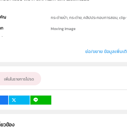
คัญ
กระต่ายป่า, กระต่าย, คลิปประกอบการสอน, clip 
ภท
Moving Image
ธิ์
สถาบันส่งเสริมการสอนวิทยาศาสตร์และเทคโนโลย
่ง หรือ เจ้าของผลงาน
วิจิตร ทั่งทอง
ย่อ/ขยาย ข้อมูลเพิ่มเต
ชีววิทยา
ั้น
ป.1, ป.2, ป.3, ป.4, ป.5, ป.6, ม.1, ม.2, ม.3, ม.4, ม.5,
เพิ่มในรายการโปรด
เป้าหมาย
ครู, นักเรียน, บุคคลทั่วไป
ี่ยวข้อง