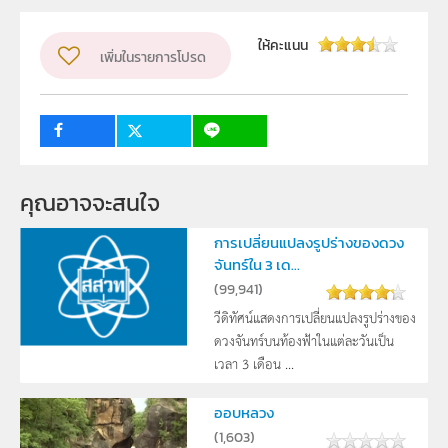
สถาบันส่งเสริมการสอนวิทยาศาสตร์และเทคโนโลยี (สสวท.)
ให้คะแนน
เพิ่มในรายการโปรด
ผู้แต่ง หรือ เจ้าของผลงาน
สาขาวิทยาศาสตร์ภาคบังคับ
วิชา
โลก ดาราศาสตร์ และอวกาศ
ระดับชั้น
ม.3
คุณอาจจะสนใจ
กลุ่มเป้าหมาย
นักเรียน
การเปลี่ยนแปลงรูปร่างของดวง
จันทร์ใน 3 เด...
(
99,941
)
วีดิทัศน์แสดงการเปลี่ยนแปลงรูปร่างของ
ดวงจันทร์บนท้องฟ้าในแต่ละวันเป็น
เวลา 3 เดือน ...
ออบหลวง
(
1,603
)