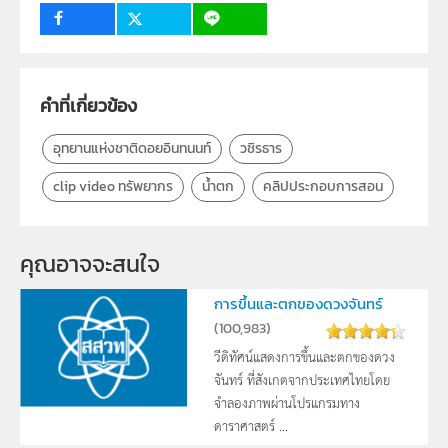
ระดับชั้น
ป.1, ป.2, ป.3, ป.4, ป.5, ป.6, ม.1, ม.2, ม.3, ม.4, ม.5, ม.6
กลุ่มเป้าหมาย
คำที่เกี่ยวข้อง
ครู, นักเรียน, บุคคลทั่วไป
อุทยานแห่งชาติดอยอินทนนท์
วชิรธาร
clip video ทรัพยากร
น้ำตก
คลิปประกอบการสอน
คุณอาจจะสนใจ
การขึ้นและตกของดวงจันทร์
(
100,983
)
วีดิทัศน์แสดงการขึ้นและตกของดวง
จันทร์ ที่สังเกตจากประเทศไทยโดย
จำลองภาพผ่านโปรแกรมทาง
ดาราศาสตร์ ...