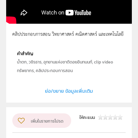
คลิปประกอบการสอน วิทยาศาสตร์ คณิตศาสตร์ และเทคโนโลยี
น้ำตกวชิรธาร 1
คำสำคัญ
น้ำตก, วชิรธาร, อุทยานแห่งชาติดอยอินทนนท์, clip video
ทรัพยากร, คลิปประกอบการสอน
ประเภท
Moving Image
ย่อ/ขยาย ข้อมูลเพิ่มเติม
ลิขสิทธิ์
สถาบันส่งเสริมการสอนวิทยาศาสตร์และเทคโนโลยี (สสวท.)
ผู้แต่ง หรือ เจ้าของผลงาน
นายวิจิตร ทั่งทอง
ให้คะแนน
เพิ่มในรายการโปรด
วิชา
โลก ดาราศาสตร์ และอวกาศ