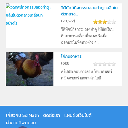
วีดิทัศน์กิจกรรมลองทำดู : คลื่นใน
ตัวกลาง...
(
28,572
)
วีดิทัศน์กิจกรรมลองทำดู ให้นักเรียน
ศึกษาการเคลื่อนที่ของสปริงเมื่อ
ออกแรงในทิศทางต่าง ๆ ...
ไก่กินอาหาร
(
613
)
คลิปประกอบการสอน วิทยาศาสตร์
คณิตศาสตร์ และเทคโนโลยี
เกี่ยวกับ SciMath
ติดต่อเรา
แผนผังเว็บไซต์
คำถามที่พบบ่อย