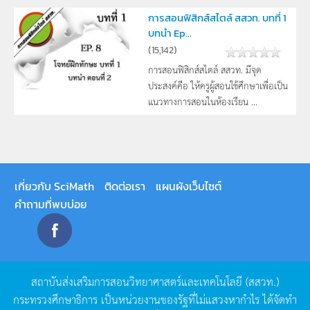
การสอนฟิสิกส์สไตล์ สสวท. บทที่ 1
บทนำ Ep...
(
15,142
)
การสอนฟิสิกส์สไตล์ สสวท. มีจุด
ประสงค์คือ ให้ครูผู้สอนใช้ศึกษาเพื่อเป็น
แนวทางการสอนในห้องเรียน ...
เกี่ยวกับ SciMath
ติดต่อเรา
แผนผังเว็บไซต์
คำถามที่พบบ่อย
สถาบันส่งเสริมการสอนวิทยาศาสตร์และเทคโนโลยี
(
สสวท
.)
กระทรวงศึกษาธิการ
เป็นหน่วยงานของรัฐที่ไม่แสวงหากำไร
ได้จัดทำ