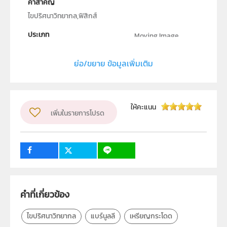
คำสำคัญ
ไขปริศนาวิทยากล,ฟิสิกส์
ประเภท
Moving Image
ลิขสิทธิ์
ย่อ/ขยาย ข้อมูลเพิ่มเติม
สถาบันส่งเสริมการสอนวิทยาศาสตร์และเทคโนโลยี (สสวท.)
ผู้แต่ง หรือ เจ้าของผลงาน
สาขาวิทยาศาสตร์มัธยมศึกษาตอนปลาย
ให้คะแนน
เพิ่มในรายการโปรด
วิชา
ฟิสิกส์
ระดับชั้น
ม.6
คำที่เกี่ยวข้อง
ไขปริศนาวิทยากล
แบร์นูลลี
เหรียญกระโดด