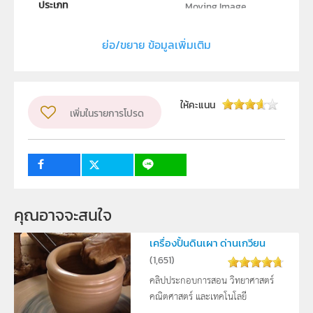
ประเภท
Moving Image
ลิขสิทธิ์
ย่อ/ขยาย ข้อมูลเพิ่มเติม
สถาบันส่งเสริมการสอนวิทยาศาสตร์และเทคโนโลยี (สสวท.)
ผู้แต่ง หรือ เจ้าของผลงาน
ฝ่ายนวัตกรรมเพื่อการเรียนรู้
ให้คะแนน
เพิ่มในรายการโปรด
วิชา
วิทยาศาสตร์ทั่วไป
ระดับชั้น
ม.2
กลุ่มเป้าหมาย
บุคคลทั่วไป
คุณอาจจะสนใจ
เครื่องปั้นดินเผา ด่านเกวียน
(
1,651
)
คลิปประกอบการสอน วิทยาศาสตร์
คณิตศาสตร์ และเทคโนโลยี