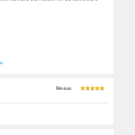
ี (สสวท.)
ิม
ให้คะแนน