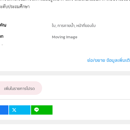
ระดับประถมศึกษา
คัญ
ใบ, การคายน้ำ, หน้าที่ของใบ
ภท
Moving Image
ธิ์
สถาบันส่งเสริมการสอนวิทยาศาสตร์และเทคโนโลย
่ง หรือ เจ้าของผลงาน
สาขาวิทยาศาสตร์ภาคบังคับ
ย่อ/ขยาย ข้อมูลเพิ่มเต
วิทยาศาสตร์ทั่วไป
เป้าหมาย
ครู
เพิ่มในรายการโปรด