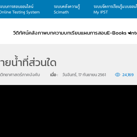
ระบบการสอบออนไลน์
ระบบคลังความรู้
ระบบจัดการเรียนรู้แบบออน
Online Testing System
Scimath
My IPST
วีดิทัศน์
คลังภาพ
บทความ
บทเรียน
แผนการสอน
E-Books
In
ายน้ำที่ส่วนใด
าวิทยาศาสตร์ภาคบังคับ
เมื่อ : 
วันจันทร์, 17 กันยายน 2561
24,169