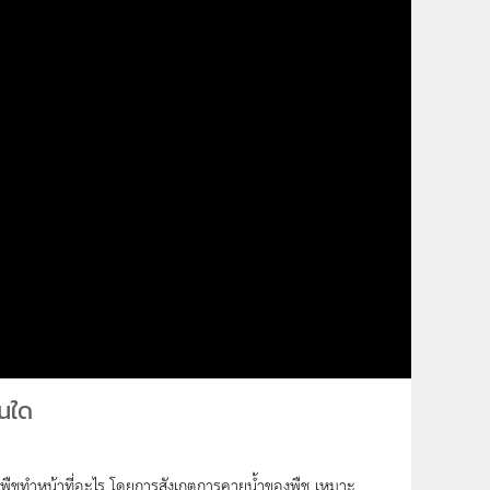
วนใด
องพืชทำหน้าที่อะไร โดยการสังเกตการคายน้ำของพืช เหมาะ