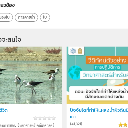
ี่ยวข้อง
ี่ของใบ
การคายน้ำ
ใบ
จจะสนใจ
ีวิด
ปัจจัยใดที่ทำให้แหล่งน้ำผิวดิ
แต...
(
41,321
)
อบการสอน วิทยาศาสตร์ คณิตศาสตร์