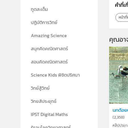
คำที่เก
ทูตสะเต็ม
หน้าท
ปฏิบัติการวิทย์
Amazing Science
คุณอา
สนุกคิดคณิตศาสตร์
สอนคิดคณิตศาสตร์
Science Kids พิชิตปริศนา
วิทย์สู้วิทย์
วิทยสัประยุทธ์
นกต้อยต
IPST Digital Maths
(
2,358
)
คลิปประก
รู้รอบโลกวิทยาศาสตร์