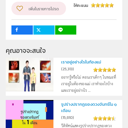
ผู้แต่ง หรือ เจ้าของผลงาน
ให้คะแนน
เพิ่มในรายการโปรด
สาขาวิทยาศาสตร์ภาคบังคับ
วิชา
วิทยาศาสตร์ทั่วไป
ระดับชั้น
ม.2
กลุ่มเป้าหมาย
ครู
คุณอาจจะสนใจ
เราอยู่อย่างไรในท้องแม่
(
25,313
)
อยากรู้หรือไม่ ตอนเราเด็กๆ ในขณะที่
เราอยู่ในท้องของแม่ เราทำอะไรบ้าง
และเราอยู่อย่างไร ...
รูปร่างปรากฏของดวงจันทร์ใน ๑
เดือน
(
15,810
)
วีดิทัศน์แสดงรูปร่างปรากฏของดวง