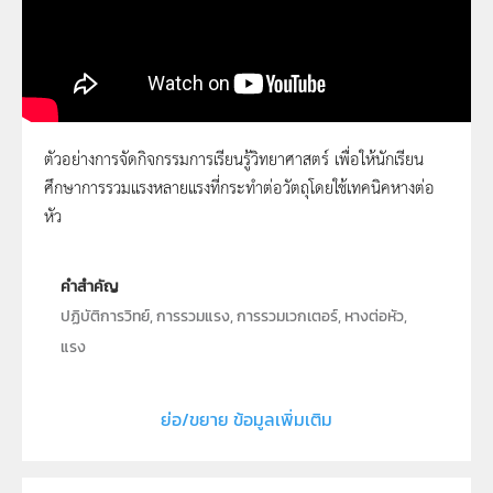
ตัวอย่างการจัดกิจกรรมการเรียนรู้วิทยาศาสตร์ เพื่อให้นักเรียน
ศึกษาการรวมแรงหลายแรงที่กระทำต่อวัตถุโดยใช้เทคนิคหางต่อ
รวมแรงในระนาบเดียวกันได้อย่างไร
หัว
คำสำคัญ
ปฏิบัติการวิทย์, การรวมแรง, การรวมเวกเตอร์, หางต่อหัว,
แรง
ประเภท
Moving Image
ย่อ/ขยาย ข้อมูลเพิ่มเติม
ลิขสิทธิ์
สถาบันส่งเสริมการสอนวิทยาศาสตร์และเทคโนโลยี (สสวท.)