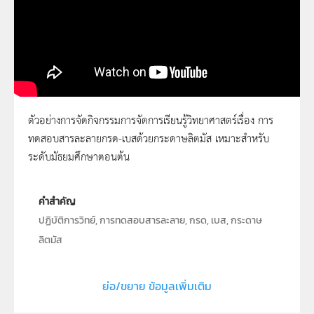
ตัวอย่างการจัดกิจกรรมการจัดการเรียนรู้วิทยาศาสตร์เรื่อง การ
ทดสอบสารละลายกรด-เบสด้วยกระดาษลิตมัส เหมาะสำหรับ
สารละลายในชีวิตประจำวัน สารใดมีสมบัติเป็นก
ระดับมัธยมศึกษาตอนต้น
รด เบส หรือกลาง
คำสำคัญ
ปฏิบัติการวิทย์, การทดสอบสารละลาย, กรด, เบส, กระดาษ
ลิตมัส
ประเภท
Moving Image
ย่อ/ขยาย ข้อมูลเพิ่มเติม
ลิขสิทธิ์
สถาบันส่งเสริมการสอนวิทยาศาสตร์และเทคโนโลยี (สสวท.)