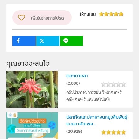
ผู้แต่ง หรือ เจ้าของผลงาน
ให้คะแนน
เพิ่มในรายการโปรด
สาขาวิทยาศาสตร์ภาคบังคับ
วิชา
วิทยาศาสตร์ทั่วไป
ระดับชั้น
ม.3
กลุ่มเป้าหมาย
ครู
คุณอาจจะสนใจ
ดอกดาหลา
(
2,898
)
คลิปประกอบการสอน วิทยาศาสตร์
คณิตศาสตร์ และเทคโนโลยี
ปลากัดและปลาหางนกยูงสืบพันธุ์
แบบอาศัยเพศ...
(
20,929
)