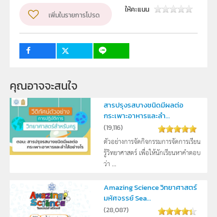
ให้คะแนน
เพิ่มในรายการโปรด
ผู้แต่ง หรือ เจ้าของผลงาน
สาขาวิทยาศาสตร์ภาคบังคับ
วิชา
วิทยาศาสตร์ทั่วไป
ระดับชั้น
ปฐมวัย
คุณอาจจะสนใจ
กลุ่มเป้าหมาย
ครู
สารปรุงรสบางชนิดมีผลต่อ
กระเพาะอาหารและลำ...
(
19,116
)
ตัวอย่างการจัดกิจกรรมการจัดการเรียน
รู้วิทยาศาสตร์ เพื่อให้นักเรียนหาคำตอบ
ว่า ...
Amazing Science วิทยาศาสตร์
มหัศจรรย์ Sea...
(
28,087
)