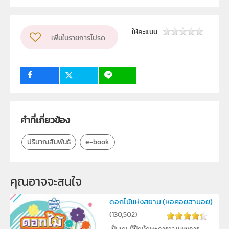
สถาบันส่งเสริมการสอนวิทยาศาสตร์และเทคโนโลยี (สสวท.)
ผู้แต่ง หรือ เจ้าของผลงาน
สาขาเคมีและชีววิทยา
ให้คะแนน
เพิ่มในรายการโปรด
วิชา
เคมี
ระดับชั้น
ม.4
กลุ่มเป้าหมาย
นักเรียน
คำที่เกี่ยวข้อง
ปริมาณสัมพันธ์
e-book
คุณอาจจะสนใจ 
ดอกไม้แห่งสยาม (หอคอยฮานอย)
(
130,502
)
เป็นเกมที่ฝึกทักษะการวางแผนการ