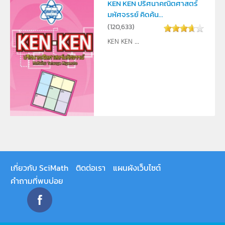
KEN KEN ปริศนาคณิตศาสตร์
มหัศจรรย์ คิดค้น...
(
120,633
)
KEN KEN ...
เกี่ยวกับ SciMath
ติดต่อเรา
แผนผังเว็บไซต์
คำถามที่พบบ่อย